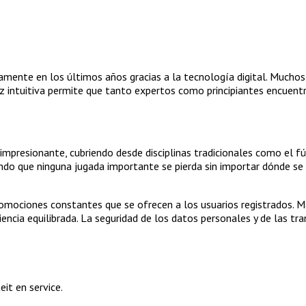
amente en los últimos años gracias a la tecnología digital. Mucho
az intuitiva permite que tanto expertos como principiantes encuen
presionante, cubriendo desde disciplinas tradicionales como el fú
ando que ninguna jugada importante se pierda sin importar dónde se e
omociones constantes que se ofrecen a los usuarios registrados. M
ncia equilibrada. La seguridad de los datos personales y de las tra
eit en service.