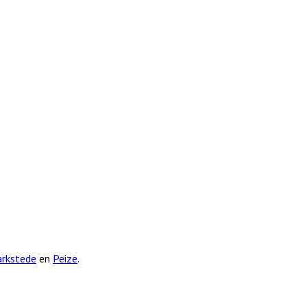
rkstede
en
Peize
.