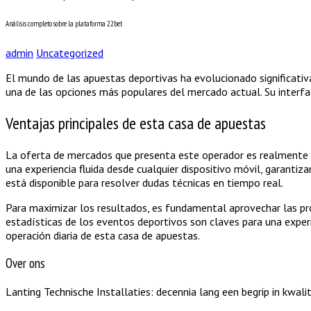
Análisis completo sobre la plataforma 22bet
admin
Uncategorized
El mundo de las apuestas deportivas ha evolucionado significativ
una de las opciones más populares del mercado actual. Su interf
Ventajas principales de esta casa de apuestas
La oferta de mercados que presenta este operador es realmente im
una experiencia fluida desde cualquier dispositivo móvil, garantiz
está disponible para resolver dudas técnicas en tiempo real.
Para maximizar los resultados, es fundamental aprovechar las pr
estadísticas de los eventos deportivos son claves para una experie
operación diaria de esta casa de apuestas.
Over ons
Lanting Technische Installaties: decennia lang een begrip in kwalit