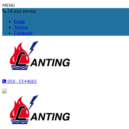
MENU
24 uurs service
Email
Twitter
Facebook
050 - 5344065