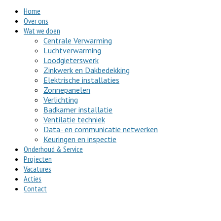
Home
Over ons
Wat we doen
Centrale Verwarming
Luchtverwarming
Loodgieterswerk
Zinkwerk en Dakbedekking
Elektrische installaties
Zonnepanelen
Verlichting
Badkamer installatie
Ventilatie techniek
Data- en communicatie netwerken
Keuringen en inspectie
Onderhoud & Service
Projecten
Vacatures
Acties
Contact