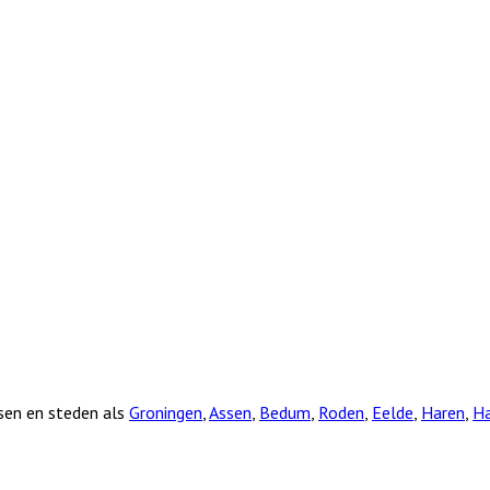
tsen en steden als
Groningen
,
Assen
,
Bedum
,
Roden
,
Eelde
,
Haren
,
Ha