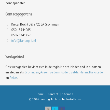
Zonnepanelen
Contactgegevens
Kieler Bocht 39, 9723 JA Groningen
050 - 5344065
050 - 5343757
info@lanting-it.nl
Werkgebied
Ons werkgebied bevindt zich in de regio Noord-Nederland in plaatsen
en steden als
Groningen
,
Assen
,
Bedum
,
Roden
,
Eelde
,
Haren
,
Harkstede
en
Peize
.
Home
Contact
Sitemap
© 2026 Lanting Technische Installaties