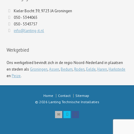
Kieler Bocht 39, 9723 JA Groningen
050 - 5344065
050 - 5343757
info@lanting-it.nl
Werkgebied
Ons werkgebied bevindt zich in de regio Noord-Nederland in plaatsen
en steden als
Groningen
,
Assen
,
Bedum
,
Roden
,
Eelde
,
Haren
,
Harkstede
en
Peize
.
Home
Contact
Sitemap
© 2026 Lanting Technische Installaties