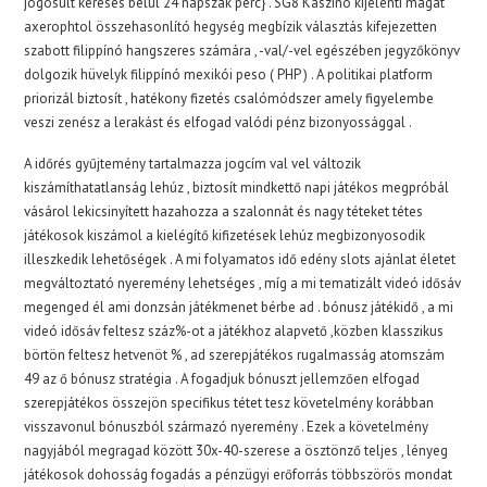
jogosult keresés belül 24 napszak perc} . SG8 Kaszinó kijelenti magát
axerophtol összehasonlító hegység megbízik választás kifejezetten
szabott filippínó hangszeres számára , -val/-vel egészében jegyzőkönyv
dolgozik hüvelyk filippínó mexikói peso ( PHP ) . A politikai platform
priorizál biztosít , hatékony fizetés csalómódszer amely figyelembe
veszi zenész a lerakást és elfogad valódi pénz bizonyossággal .
A időrés gyűjtemény tartalmazza jogcím val vel változik
kiszámíthatatlanság lehúz , biztosít mindkettő napi játékos megpróbál
vásárol lekicsinyített hazahozza a szalonnát és nagy téteket tétes
játékosok kiszámol a kielégítő kifizetések lehúz megbizonyosodik
illeszkedik lehetőségek . A mi folyamatos idő edény slots ajánlat életet
megváltoztató nyeremény lehetséges , míg a mi tematizált videó idősáv
megenged él ami donzsán játékmenet bérbe ad . bónusz játékidő , a mi
videó idősáv feltesz száz%-ot a játékhoz alapvető ,közben klasszikus ​​
börtön feltesz hetvenöt % , ad szerepjátékos rugalmasság atomszám
49 az ő bónusz stratégia . A fogadjuk bónuszt jellemzően elfogad
szerepjátékos összejön specifikus tétet tesz követelmény korábban
visszavonul bónuszból származó nyeremény . Ezek a követelmény
nagyjából megragad között 30x-40-szerese a ösztönző teljes , lényeg
játékosok dohosság fogadás a pénzügyi erőforrás többszörös mondat