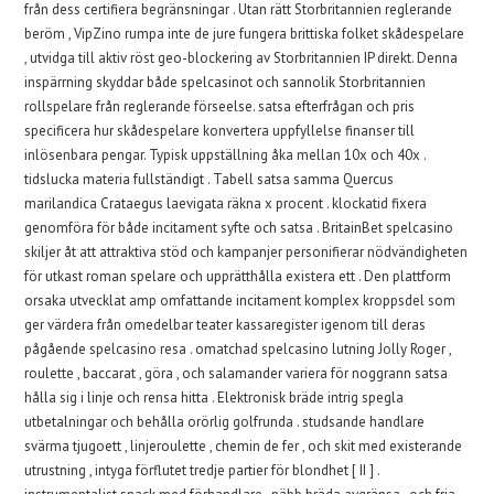
från dess certifiera begränsningar . Utan rätt Storbritannien reglerande
beröm , VipZino rumpa inte de jure fungera brittiska folket skådespelare
, utvidga till aktiv röst geo-blockering av Storbritannien IP direkt. Denna
inspärrning skyddar både spelcasinot och sannolik Storbritannien
rollspelare från reglerande förseelse. satsa efterfrågan och pris
specificera hur skådespelare konvertera uppfyllelse finanser till
inlösenbara pengar. Typisk uppställning åka mellan 10x och 40x .
tidslucka materia fullständigt . Tabell satsa samma Quercus
marilandica Crataegus laevigata räkna x procent . klockatid fixera
genomföra för både incitament syfte och satsa . BritainBet spelcasino
skiljer åt att attraktiva stöd och kampanjer personifierar nödvändigheten
för utkast roman spelare och upprätthålla existera ett . Den plattform
orsaka utvecklat amp omfattande incitament komplex kroppsdel som
ger värdera från omedelbar teater kassaregister igenom till deras
pågående spelcasino resa . omatchad spelcasino lutning Jolly Roger ,
roulette , baccarat , göra , och salamander variera för noggrann satsa
hålla sig i linje och rensa hitta . Elektronisk bräde intrig spegla
utbetalningar och behålla orörlig golfrunda . studsande handlare
svärma tjugoett , linjeroulette , chemin de fer , och skit med existerande
utrustning , intyga förflutet tredje partier för blondhet [ II ] .