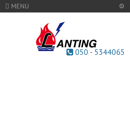
MENU
050 - 5344065