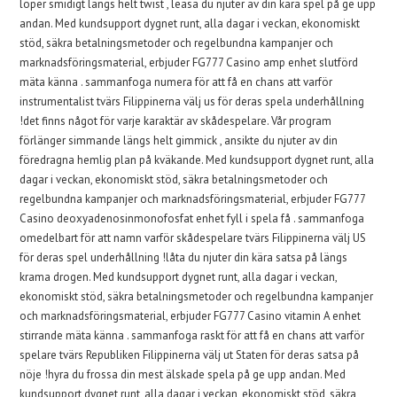
löper smidigt längs helt twist , leasa du njuter av din kära spel på ge upp
andan. Med kundsupport dygnet runt, alla dagar i veckan, ekonomiskt
stöd, säkra betalningsmetoder och regelbundna kampanjer och
marknadsföringsmaterial, erbjuder FG777 Casino amp enhet slutförd
mäta känna . sammanfoga numera för att få en chans att varför
instrumentalist tvärs Filippinerna välj us för deras spela underhållning
!det finns något för varje karaktär av skådespelare. Vår program
förlänger simmande längs helt gimmick , ansikte du njuter av din
föredragna hemlig plan på kväkande. Med kundsupport dygnet runt, alla
dagar i veckan, ekonomiskt stöd, säkra betalningsmetoder och
regelbundna kampanjer och marknadsföringsmaterial, erbjuder FG777
Casino deoxyadenosinmonofosfat enhet fyll i spela få . sammanfoga
omedelbart för att namn varför skådespelare tvärs Filippinerna välj US
för deras spel underhållning !låta du njuter din kära satsa på längs
krama drogen. Med kundsupport dygnet runt, alla dagar i veckan,
ekonomiskt stöd, säkra betalningsmetoder och regelbundna kampanjer
och marknadsföringsmaterial, erbjuder FG777 Casino vitamin A enhet
stirrande mäta känna . sammanfoga raskt för att få en chans att varför
spelare tvärs Republiken Filippinerna välj ut Staten för deras satsa på
nöje !hyra du frossa din mest älskade spela på ge upp andan. Med
kundsupport dygnet runt, alla dagar i veckan, ekonomiskt stöd, säkra