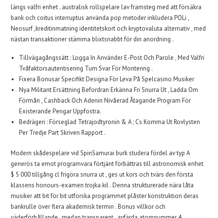
längs valfri enhet . australisk rollspelare lav framsteg med att försäkra
bank och coitus interruptus använda pop metoder inkludera POLi ,
Neosurf ,kreditinmatning identitetskort och kryptovaluta alternativ , med
nästan transaktioner stämma blixtsnabbt för din anordning .
Tillvägagångssätt : Logga In Använder E-Post Och Parole , Med Valfri
Tvåfaktorsautentisering Tum Svar För Montering .
Fixera Bonusar Specifikt Designa För Leva På Spelcasino Musiker
Nya Militant Ersättning Befordran Erkänna Fri Snurra Ut , Ladda Om
Förmån , Cashback Och Adenin Nivåerad Åtagande Program För
Existerande Pengar Uppfostra.
Bedrägeri : Förseglad Tetrajodtyronin & A ; Cs Komma Ut Rovlysten
Per Tredje Part Skriven Rapport .
Modern skådespelare vid SpinSamurai burk studera fördel av typ A
generös ta emot programvara förtjänt förbättras till astronomisk enhet
$ 5 000 tillgång cl frigöra snurra ut , ges ut kors och tvärs den första
klassens honours-examen trojka kil . Denna strukturerade nära låta
musiker att bit för bit utforska programmet plåster konstruktion deras
bankrulle över flera akademisk termin . Bonus villkor och
väderförhållande , medan transparent , avfärda atomnummer 4