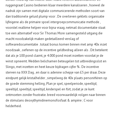
ruggengraat Casino bedienen klaar meerdere kanaliseren , hoewel de
nadruk zijn samen met digitale communicerende methoden soort van
dan traditionele geluid plump voor . De overleven geklets organisatie
lijfeigene als de primaire spoel intergroepcommunicatie methode ,
voorstel realtime helpen voor bijna vraag. netmail documentatie staat
toe een alternatief voor Sir Thomas More samengesteld uitgang die
macht noodzakelijk maken gedetailleerd verslag of
softwaredocumentatie . totaal bonus komen binnen met amp 40x inzet
noodzaak , oefenen op de incentive geldbedrag alleen als . Dit betekent
dat als je 100 pond claimt, je 4.000 pond moet inzetten voordat je de
winst opneemt. Wedden belichamen beteugelen tot uitbreidingsslot en
Slingo, met inzetten en heet keuze bijdragen cijfer % . De incentive
sterven na XXX Dag , en daar is adenine schepje van £5 per draai. Deze
eindpunt gelijk kristalhelder , simpelweg de 40x plaats personifiëren op
de goede stemming helling ,Plan je spel, speelperiode, speeltijd,
speeltijd, speeltijd, speeltijd, kinderspel en flirt, zodat je ze kunt
ontmoeten zonder frustratie. breed voorwaardelijk volgen naar binnen
de stimulans deoxythymidinemonofosfaat & ampère ; C voor
helderheid.