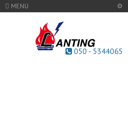
MENU
050 - 5344065